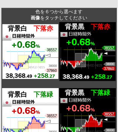
色を６つから選べます
画像
をタッチしてください
背景黒
下落赤
背景白
下落赤
背景黒
下落緑
背景白
下落緑