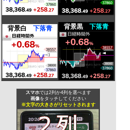
背景黒
下落青
背景白
下落青
スマホ
では2列か4列を選べます
画像
をタッチしてください
※文字の大きさがリセットされます